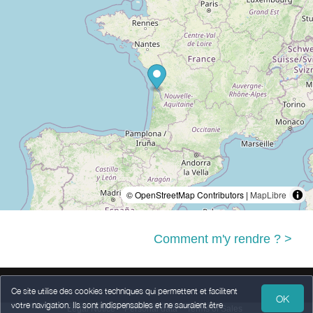
© OpenStreetMap Contributors |
MapLibre
Comment m'y rendre ? >
Ce site utilise des cookies techniques qui permettent et facilitent
OK
votre navigation. Ils sont indispensables et ne sauraient être
Legal Notice
Personal data
Terms of Sales